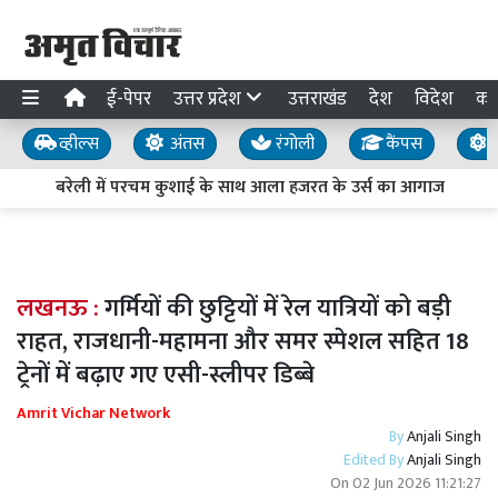
ई-पेपर
उत्तर प्रदेश
उत्तराखंड
देश
विदेश
का
व्हील्स
अंतस
रंगोली
कैंपस
य
बरेली में परचम कुशाई के साथ आला हजरत के उर्स का आगाज
आज
लखनऊ :
गर्मियों की छुट्टियों में रेल यात्रियों को बड़ी
राहत, राजधानी-महामना और समर स्पेशल सहित 18
ट्रेनों में बढ़ाए गए एसी-स्लीपर डिब्बे
Amrit Vichar Network
By
Anjali Singh
Edited By
Anjali Singh
On
02 Jun 2026 11:21:27