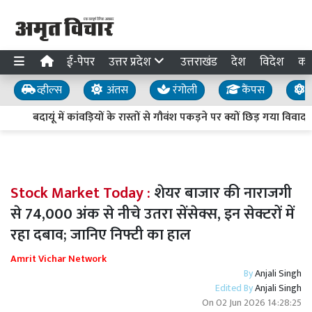
ई-पेपर
उत्तर प्रदेश
उत्तराखंड
देश
विदेश
का
व्हील्स
अंतस
रंगोली
कैंपस
य
बदायूं में कांवड़ियों के रास्तों से गौवंश पकड़ने पर क्यों छिड़ गया विवाद,
Stock Market Today :
शेयर बाजार की नाराजगी
से 74,000 अंक से नीचे उतरा सेंसेक्स, इन सेक्टरों में
रहा दबाव; जानिए निफ्टी का हाल
Amrit Vichar Network
By
Anjali Singh
Edited By
Anjali Singh
On
02 Jun 2026 14:28:25