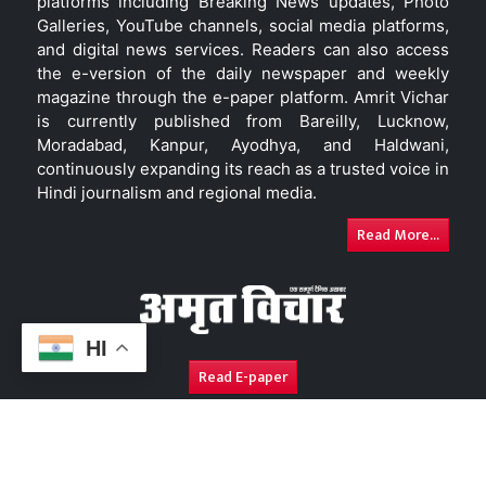
platforms including Breaking News updates, Photo
Galleries, YouTube channels, social media platforms,
and digital news services. Readers can also access
the e-version of the daily newspaper and weekly
magazine through the e-paper platform. Amrit Vichar
is currently published from Bareilly, Lucknow,
Moradabad, Kanpur, Ayodhya, and Haldwani,
continuously expanding its reach as a trusted voice in
Hindi journalism and regional media.
Read More...
HI
Read E-paper
About Us
Contact Us
Complaint Redressal
Disc