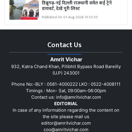
डिब्रूगढ़-नई दिल्ली राजधानी समेत कई ट्रेनें
डायवर्ट, देखें पूरी लिस्ट
Published On 01 Aug 2026 13:53:50
Contact Us
Amrit Vichar
932, Katra Chand Khan, Pilibhit Bypass Road Bareilly
(U.P) 243001
Phone No:-BLY : 0581-4000222 LKO : 0522-4008111
Timings : Mon- Sat, 09:00am-06:00pm
Contact us:
info@amritvichar.com
EDITORIAL
In case of any information regarding the content on
the site please mail us
editor@amritvichar.com
coo@amritvichar.com