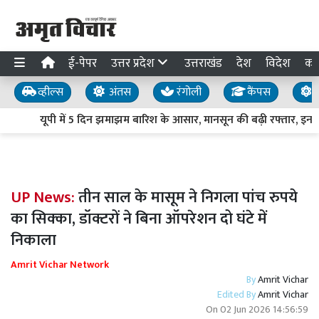
ई-पेपर
उत्तर प्रदेश
उत्तराखंड
देश
विदेश
का
व्हील्स
अंतस
रंगोली
कैंपस
य
यूपी में 5 दिन झमाझम बारिश के आसार, मानसून की बढ़ी रफ्तार, इन जिलो
UP News:
तीन साल के मासूम ने निगला पांच रुपये
का सिक्का, डॉक्टरों ने बिना ऑपरेशन दो घंटे में
निकाला
Amrit Vichar Network
By
Amrit Vichar
Edited By
Amrit Vichar
On
02 Jun 2026 14:56:59