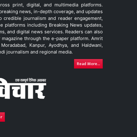
ss print, digital, and multimedia platforms.
t breaking news, in-depth coverage, and updates
to credible journalism and reader engagement,
le platforms including Breaking News updates,
ms, and digital news services. Readers can also
 magazine through the e-paper platform. Amrit
w, Moradabad, Kanpur, Ayodhya, and Haldwani,
ndi journalism and regional media.
Read More...
er