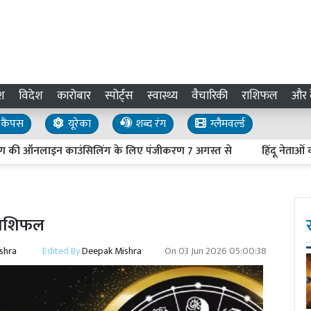
श
विदेश
कारोबार
स्पोर्ट्स
स्वास्थ्य
वैचारिकी
राशिफल
और द
कैंपस
यूरेका
शब्द रंग
ग्लैमवर्ल्ड
ी ऑनलाइन काउंसिलिंग के लिए पंजीकरण 7 अगस्त से
हिंदू नेताओं की हत
राशिफल
shra
Edited By
Deepak Mishra
On
03 Jun 2026 05:00:38