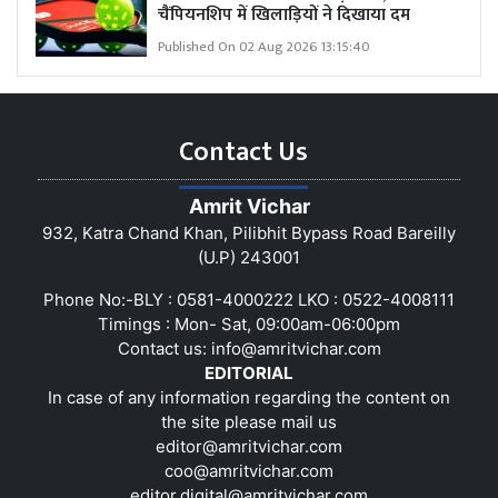
चैंपियनशिप में खिलाड़ियों ने दिखाया दम
Published On 02 Aug 2026 13:15:40
Contact Us
Amrit Vichar
932, Katra Chand Khan, Pilibhit Bypass Road Bareilly
(U.P) 243001
Phone No:-BLY : 0581-4000222 LKO : 0522-4008111
Timings : Mon- Sat, 09:00am-06:00pm
Contact us:
info@amritvichar.com
EDITORIAL
In case of any information regarding the content on
the site please mail us
editor@amritvichar.com
coo@amritvichar.com
editor.digital@amritvichar.com