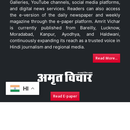
Galleries, YouTube channels, social media platforms,
and digital news services. Readers can also access
the e-version of the daily newspaper and weekly
magazine through the e-paper platform. Amrit Vichar
is currently published from Bareilly, Lucknow,
Moradabad, Kanpur, Ayodhya, and Haldwani,
continuously expanding its reach as a trusted voice in
Hindi journalism and regional media.
Read More...
HI
Read E-paper
About Us
Contact Us
Complaint Redressal
Disc
Copyright © 2026. All Rights Reserved By
Amrit Vichar.