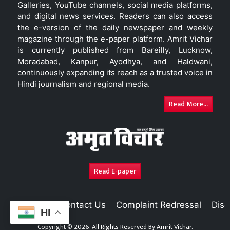
Galleries, YouTube channels, social media platforms,
and digital news services. Readers can also access
the e-version of the daily newspaper and weekly
magazine through the e-paper platform. Amrit Vichar
is currently published from Bareilly, Lucknow,
Moradabad, Kanpur, Ayodhya, and Haldwani,
continuously expanding its reach as a trusted voice in
Hindi journalism and regional media.
Read More...
Read E-paper
About Us
Contact Us
Complaint Redressal
Disc
HI
Copyright © 2026. All Rights Reserved By
Amrit Vichar.