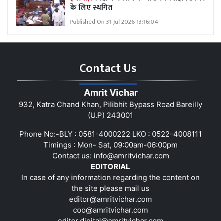
के लिए स्थगित
Published On 31 Jul 2026 13:16:04
Contact Us
Amrit Vichar
932, Katra Chand Khan, Pilibhit Bypass Road Bareilly
(U.P) 243001
Phone No:-BLY : 0581-4000222 LKO : 0522-4008111
Timings : Mon- Sat, 09:00am-06:00pm
Contact us:
info@amritvichar.com
EDITORIAL
In case of any information regarding the content on
the site please mail us
editor@amritvichar.com
coo@amritvichar.com
editor.digital@amritvichar.com