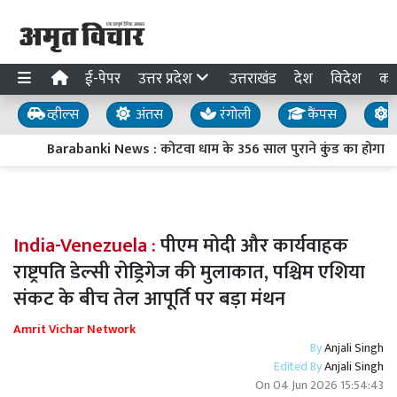
ई-पेपर
उत्तर प्रदेश
उत्तराखंड
देश
विदेश
का
व्हील्स
अंतस
रंगोली
कैंपस
य
Barabanki News : कोटवा धाम के 356 साल पुराने कुंड का होगा कायाक
India-Venezuela :
पीएम मोदी और कार्यवाहक
राष्ट्रपति डेल्सी रोड्रिगेज की मुलाकात, पश्चिम एशिया
संकट के बीच तेल आपूर्ति पर बड़ा मंथन
Amrit Vichar Network
By
Anjali Singh
Edited By
Anjali Singh
On
04 Jun 2026 15:54:43