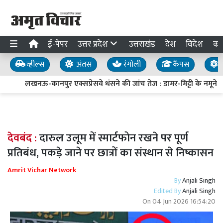
ई-पेपर
उत्तर प्रदेश
उत्तराखंड
देश
विदेश
का
व्हील्स
अंतस
रंगोली
कैंपस
य
लखनऊ-कानपुर एक्सप्रेसवे धंसने की जांच तेज : डामर-मिट्टी के नमूने लिए
देवबंद :
दारुल उलूम में स्मार्टफोन रखने पर पूर्ण
प्रतिबंध, पकड़े जाने पर छात्रों का संस्थान से निष्कासन
Amrit Vichar Network
By
Anjali Singh
Edited By
Anjali Singh
On
04 Jun 2026 16:54:20