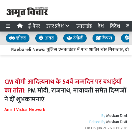
ई-पेपर
उत्तर प्रदेश
उत्तराखंड
देश
विदेश
का
व्हील्स
अंतस
रंगोली
कैंपस
य
Raebareli News: पुलिस एनकाउंटर में पांच शातिर चोर गिरफ्तार, दो के 
CM योगी आदित्यनाथ के 54वें जन्मदिन पर बधाईयों
का तांता:
PM मोदी, राजनाथ, मायावती समेत दिग्गजों
ने दीं शुभकामनाएं
Amrit Vichar Network
By
Muskan Dixit
Edited By
Muskan Dixit
On
05 Jun 2026 10:07:26