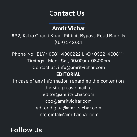
Contact Us
Amrit Vichar
932, Katra Chand Khan, Pilibhit Bypass Road Bareilly
(U.P) 243001
Phone No:-BLY : 0581-4000222 LKO : 0522-4008111
Timings : Mon- Sat, 09:00am-06:00pm
Contact us:
info@amritvichar.com
EDITORIAL
In case of any information regarding the content on
the site please mail us
editor@amritvichar.com
coo@amritvichar.com
editor.digital@amritvichar.com
info.digtal@amritvichar.com
Follow Us