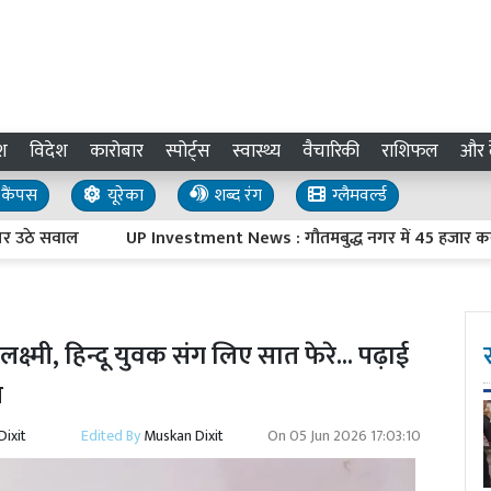
श
विदेश
कारोबार
स्पोर्ट्स
स्वास्थ्य
वैचारिकी
राशिफल
और द
कैंपस
यूरेका
शब्द रंग
ग्लैमवर्ल्ड
सवाल
UP Investment News : गौतमबुद्ध नगर में 45 हजार करोड़ रुपये 
क्ष्मी, हिन्दू युवक संग लिए सात फेरे... पढ़ाई
त
ixit
Edited By
Muskan Dixit
On
05 Jun 2026 17:03:10