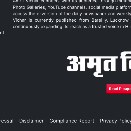
Amrit Vichar connects with its audience through multip
Photo Galleries, YouTube channels, social media platfor
access the e-version of the daily newspaper and weekly
Vichar is currently published from Bareilly, Luckno
continuously expanding its reach as a trusted voice in Hi
nt
Read E-pap
ressal
Disclaimer
Compliance Report
Privacy Polic