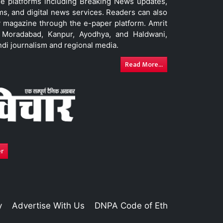
le platforms including Breaking News updates,
ms, and digital news services. Readers can also
 magazine through the e-paper platform. Amrit
w, Moradabad, Kanpur, Ayodhya, and Haldwani,
ndi journalism and regional media.
Read More...
er
y
Advertise With Us
DNPA Code of Ethics