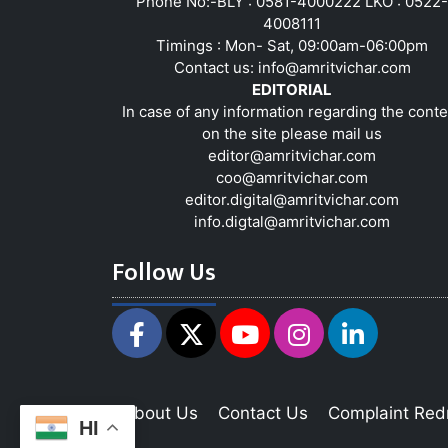
Phone No:-BLY : 0581-4000222 LKO : 0522-
4008111
Timings : Mon- Sat, 09:00am-06:00pm
Contact us:
info@amritvichar.com
EDITORIAL
In case of any information regarding the conte
on the site please mail us
editor@amritvichar.com
coo@amritvichar.com
editor.digital@amritvichar.com
info.digtal@amritvichar.com
Follow Us
About Us
Contact Us
Complaint Red
HI