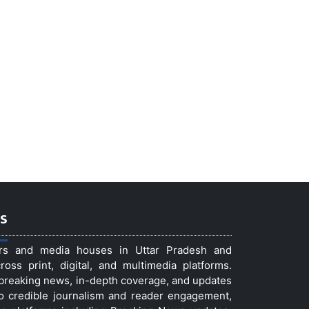
s
ers and media houses in Uttar Pradesh and
ss print, digital, and multimedia platforms.
t breaking news, in-depth coverage, and updates
to credible journalism and reader engagement,