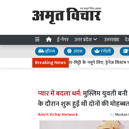
ई-पेपर
उत्तर प्रदेश
उत्तराखंड
दे
व्हील्स
अंतस
रंगोली
रेसवे धंसने की जांच तेज : डामर-मिट्टी के नमूने लिए, ड्रेनेज सिस्टम पर उठे 
Breaking News
प्यार में बदला धर्म:
मुस्लिम युवती बनी ल
के दौरान शुरू हुई थी दोनों की मोहब्ब
Amrit Vichar Network
By
Muskan D