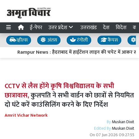
ई-पेपर
उत्तर प्रदेश
उत्तराखंड
देश
विदेश
का
व्हील्स
अंतस
रंगोली
कैंपस
य
Rampur News : हैदराबाद में हाईटेंशन लाइन की चपेट में आकर स्वा
CCTV से लैस होंगे कृषि विश्वविद्यालय के सभी
छात्रावास,
कुलपति ने सभी वार्डन को छात्रों से नियमित
दो घंटे करें काउंसिलिंग करने के दिए निर्देश
Amrit Vichar Network
By
Muskan Dixit
Edited By
Muskan Dixit
On
07 Jun 2026 09:27:55