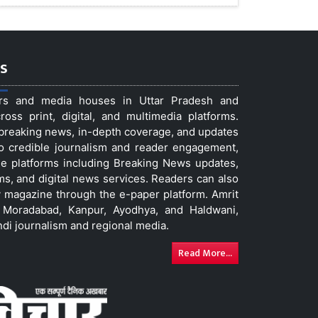
s
ers and media houses in Uttar Pradesh and
ss print, digital, and multimedia platforms.
t breaking news, in-depth coverage, and updates
to credible journalism and reader engagement,
le platforms including Breaking News updates,
ms, and digital news services. Readers can also
 magazine through the e-paper platform. Amrit
w, Moradabad, Kanpur, Ayodhya, and Haldwani,
ndi journalism and regional media.
Read More...