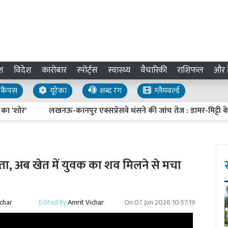
श
विदेश
कारोबार
स्पोर्ट्स
स्वास्थ्य
वैचारिकी
राशिफल
और द
कैंपस
यूरेका
शब्द रंग
ग्लैमवर्ल्ड
ोर'
लखनऊ-कानपुर एक्सप्रेसवे धंसने की जांच तेज : डामर-मिट्टी के नमूने 
ा, अब खेत में युवक का शव मिलने से मचा
ichar
Edited By
Amrit Vichar
On
07 Jun 2026 10:57:19