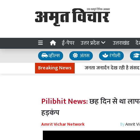
ई-पेपर
उत्तर प्रदेश
उत्तराखंड
दे
व्हील्स
अंतस
रंगोली
Breaking News
जनता जनार्दन देख रही है संसद का 'श
Pilibhit News:
छह दिन से था लापत
हड़कंप
Amrit Vichar Network
By
Amrit V