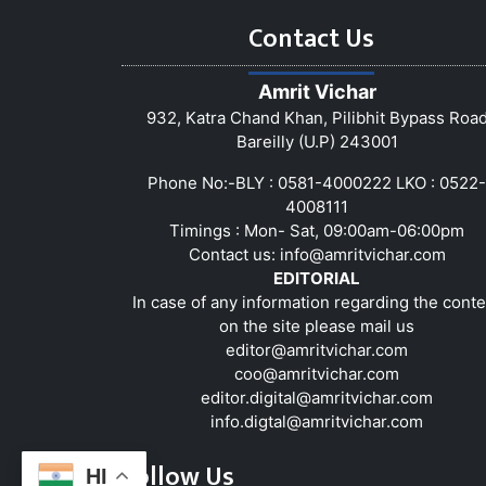
Contact Us
Amrit Vichar
932, Katra Chand Khan, Pilibhit Bypass Roa
Bareilly (U.P) 243001
Phone No:-BLY : 0581-4000222 LKO : 0522-
4008111
Timings : Mon- Sat, 09:00am-06:00pm
Contact us:
info@amritvichar.com
EDITORIAL
In case of any information regarding the conte
on the site please mail us
editor@amritvichar.com
coo@amritvichar.com
editor.digital@amritvichar.com
info.digtal@amritvichar.com
Follow Us
HI