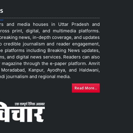
s
ers and media houses in Uttar Pradesh and
ss print, digital, and multimedia platforms.
t breaking news, in-depth coverage, and updates
to credible journalism and reader engagement,
le platforms including Breaking News updates,
ms, and digital news services. Readers can also
 magazine through the e-paper platform. Amrit
w, Moradabad, Kanpur, Ayodhya, and Haldwani,
ndi journalism and regional media.
Read More...