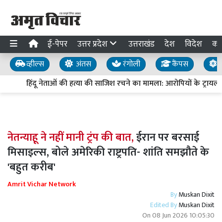
ई-पेपर
उत्तर प्रदेश
उत्तराखंड
देश
विदेश
का
व्हील्स
अंतस
रंगोली
कैंपस
य
हिंदू नेताओं की हत्या की साजिश रचने का मामला: आरोपियों के ट्रायल में द
नेतन्याहू ने नहीं मानी ट्रंप की बात,
ईरान पर बरसाई
मिसाइल्स, बोले अमेरिकी राष्ट्रपति- शांति समझौते के
'बहुत करीब'
Amrit Vichar Network
By
Muskan Dixit
Edited By
Muskan Dixit
On
08 Jun 2026 10:05:30