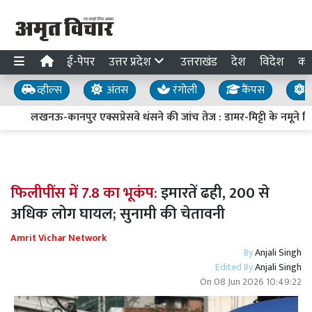
ई-पेपर
उत्तर प्रदेश
उत्तराखंड
देश
विदेश
का
व्हील्स
अंतस
रंगोली
कैंपस
य
लखनऊ-कानपुर एक्सप्रेसवे धंसने की जांच तेज : डामर-मिट्टी के नमूने लिए,
फिलीपींस में 7.8 का भूकंप:
इमारतें ढही, 200 से
अधिक लोग घायल; सुनामी की चेतावनी
Amrit Vichar Network
By
Anjali Singh
Edited By
Anjali Singh
On
08 Jun 2026 10:49:22