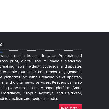
s
ers and media houses in Uttar Pradesh and
ss print, digital, and multimedia platforms.
t breaking news, in-depth coverage, and updates
to credible journalism and reader engagement,
le platforms including Breaking News updates,
ms, and digital news services. Readers can also
 magazine through the e-paper platform. Amrit
w, Moradabad, Kanpur, Ayodhya, and Haldwani,
ndi journalism and regional media.
Read More...