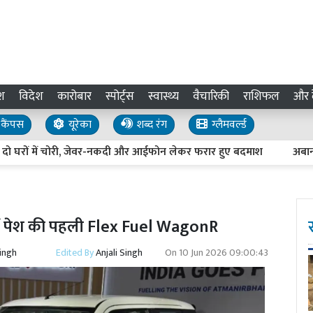
श
विदेश
कारोबार
स्पोर्ट्स
स्वास्थ्य
वैचारिकी
राशिफल
और द
कैंपस
यूरेका
शब्द रंग
ग्लैमवर्ल्ड
रों में चोरी, जेवर-नकदी और आईफोन लेकर फरार हुए बदमाश
अबान के अंत
ें पेश की पहली Flex Fuel WagonR
Singh
Edited By
Anjali Singh
On
10 Jun 2026 09:00:43