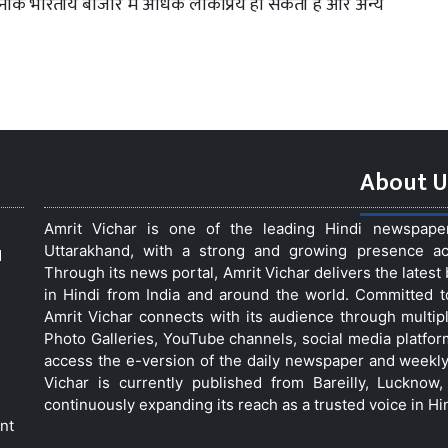
कनीक भारतीय बाजार में अधिक लोकप्रिय हो सकती है और अन्य
About U
Amrit Vichar is one of the leading Hindi newspap
Uttarakhand, with a strong and growing presence acro
d
Through its news portal, Amrit Vichar delivers the lates
in Hindi from India and around the world. Committed 
Amrit Vichar connects with its audience through multip
Photo Galleries, YouTube channels, social media platfor
access the e-version of the daily newspaper and weekly
Vichar is currently published from Bareilly, Luckno
continuously expanding its reach as a trusted voice in Hi
nt