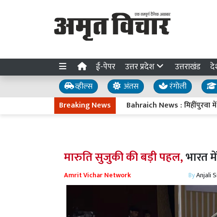
ई-पेपर
उत्तर प्रदेश
उत्तराखंड
दे
व्हील्स
अंतस
रंगोली
Breaking News
Bahraich News : मिहींपुरवा में दो घ
मारुति सुजुकी की बड़ी पहल,
भारत म
Amrit Vichar Network
By
Anjali 