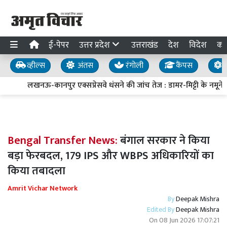
ई-पेपर
उत्तर प्रदेश
उत्तराखंड
देश
विदेश
का
व्हील्स
अंतस
रंगोली
कैंपस
य
लखनऊ-कानपुर एक्सप्रेसवे धंसने की जांच तेज : डामर-मिट्टी के नमूने लि
Bengal Transfer News:
बंगाल सरकार ने किया
बड़ा फेरबदल, 179 IPS और WBPS अधिकारियों का
किया तबादला
Amrit Vichar Network
By
Deepak Mishra
Edited By
Deepak Mishra
On
08 Jun 2026 17:07:21