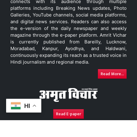
connects with its audience through multiple
platforms including Breaking News updates, Photo
Galleries, YouTube channels, social media platforms,
and digital news services. Readers can also access
the e-version of the daily newspaper and weekly
magazine through the e-paper platform. Amrit Vichar
is currently published from Bareilly, Lucknow,
Moradabad, Kanpur, Ayodhya, and Haldwani,
continuously expanding its reach as a trusted voice in
Hindi journalism and regional media.
Read More...
HI
Read E-paper
About Us
Contact Us
Complaint Redressal
Disc