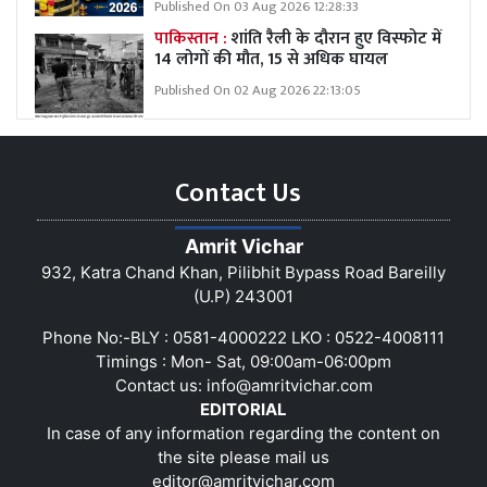
Published On 03 Aug 2026 12:28:33
पाकिस्तान :
शांति रैली के दौरान हुए विस्फोट में
14 लोगों की मौत, 15 से अधिक घायल
Published On 02 Aug 2026 22:13:05
Contact Us
Amrit Vichar
932, Katra Chand Khan, Pilibhit Bypass Road Bareilly
(U.P) 243001
Phone No:-BLY : 0581-4000222 LKO : 0522-4008111
Timings : Mon- Sat, 09:00am-06:00pm
Contact us:
info@amritvichar.com
EDITORIAL
In case of any information regarding the content on
the site please mail us
editor@amritvichar.com