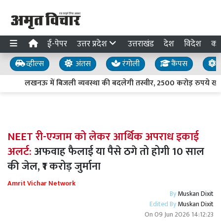
ई-पेपर
उत्तर प्रदेश
उत्तराखंड
देश
विदेश
का
व्हील्स
अंतस
रंगोली
कैंपस
य
लखनऊ में बिजली व्यवस्था की बदलेगी तस्वीर, 2500 करोड़ रुपये खर्च क
NEET री-एग्जाम को लेकर आर्थिक अपराध इकाई
अलर्ट:
अफवाह फैलाई या पैसे ठगे तो होगी 10 साल
की जेल, ₹1 करोड़ जुर्माना
Amrit Vichar Network
By
Muskan Dixit
Edited By
Muskan Dixit
On
09 Jun 2026 14:12:23