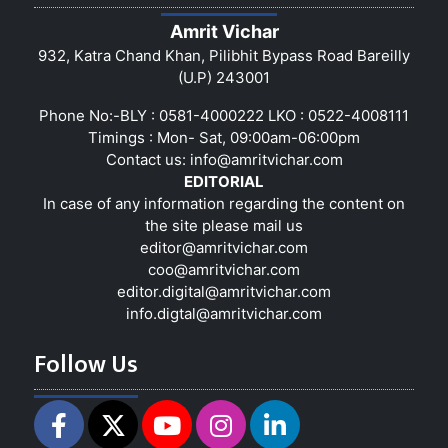
Amrit Vichar
932, Katra Chand Khan, Pilibhit Bypass Road Bareilly
(U.P) 243001
Phone No:-BLY : 0581-4000222 LKO : 0522-4008111
Timings : Mon- Sat, 09:00am-06:00pm
Contact us:
info@amritvichar.com
EDITORIAL
In case of any information regarding the content on
the site please mail us
editor@amritvichar.com
coo@amritvichar.com
editor.digital@amritvichar.com
info.digtal@amritvichar.com
Follow Us