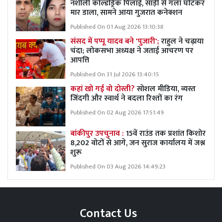
नशीली कोल्डड्रिंक पिलाई, साड़ी से गला घोंटकर
मार डाला, सामने आया गुजरात कनेक्शन
Published On 01 Aug 2026 13:10:38
संसद में पप्पू यादव बने 'पुजारी';
राहुल ने चढ़ाया
चंदा; लोकसभा अध्यक्ष ने जताई आचरण पर
आपत्ति
Published On 31 Jul 2026 13:40:15
कहां खो गई वो दोस्ती?
सोशल मीडिया, व्यस्त
जिंदगी और स्वार्थ ने बदला रिश्तों का रंग
Published On 02 Aug 2026 17:51:49
बांकीपुर उपचुनाव :
15वें राउंड तक प्रशांत किशोर
8,202 वोटों से आगे, जन सुराज कार्यालय में जश्न
शुरू
Published On 03 Aug 2026 14:49:23
Contact Us