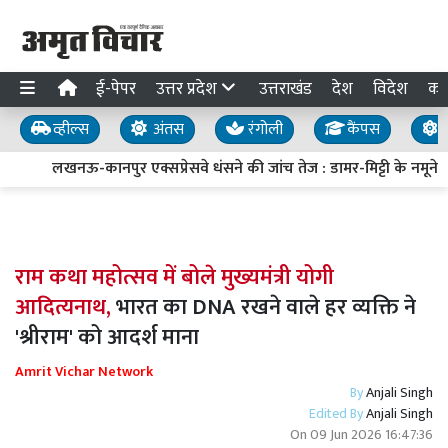
ई-पेपर
उत्तर प्रदेश
उत्तराखंड
देश
विदेश
का
व्हील्स
अंतस
रंगोली
कैंपस
य
लखनऊ-कानपुर एक्सप्रेसवे धंसने की जांच तेज : डामर-मिट्टी के नमूने लिए
राम कथा महोत्सव में बोले मुख्यमंत्री योगी
आदित्यनाथ,
भारत का DNA रखने वाले हर व्यक्ति ने
'श्रीराम' को आदर्श माना
Amrit Vichar Network
By
Anjali Singh
Edited By
Anjali Singh
On
09 Jun 2026 16:47:36