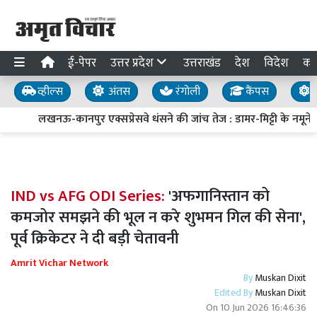
ई-पेपर
उत्तर प्रदेश
उत्तराखंड
देश
विदेश
का
व्हील्स
अंतस
रंगोली
कैंपस
य
लखनऊ-कानपुर एक्सप्रेसवे धंसने की जांच तेज : डामर-मिट्टी के नमूने लि
IND vs AFG ODI Series:
'अफगानिस्तान को
कमजोर समझने की भूल न करे शुभमन गिल की सेना',
पूर्व क्रिकेटर ने दी बड़ी चेतावनी
Amrit Vichar Network
By
Muskan Dixit
Edited By
Muskan Dixit
On
10 Jun 2026 16:46:36