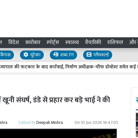
श
विदेश
कारोबार
स्पोर्ट्स
स्वास्थ्य
वैचारिकी
राशिफल
और द
कैंपस
यूरेका
शब्द रंग
ग्लैमवर्ल्ड
ल की फटकार के बाद कार्रवाई, निर्माण अधीक्षक-चीफ प्रोवोस्ट समेत कई को नोट
ी संघर्ष, डंडे से प्रहार कर बड़े भाई ने की
shra
Edited By
Deepak Mishra
On
10 Jun 2026 16:47:05