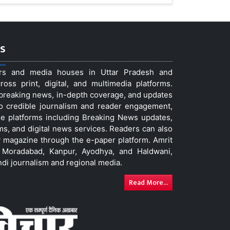
s
ers and media houses in Uttar Pradesh and
ss print, digital, and multimedia platforms.
t breaking news, in-depth coverage, and updates
to credible journalism and reader engagement,
le platforms including Breaking News updates,
ms, and digital news services. Readers can also
 magazine through the e-paper platform. Amrit
w, Moradabad, Kanpur, Ayodhya, and Haldwani,
ndi journalism and regional media.
Read More...