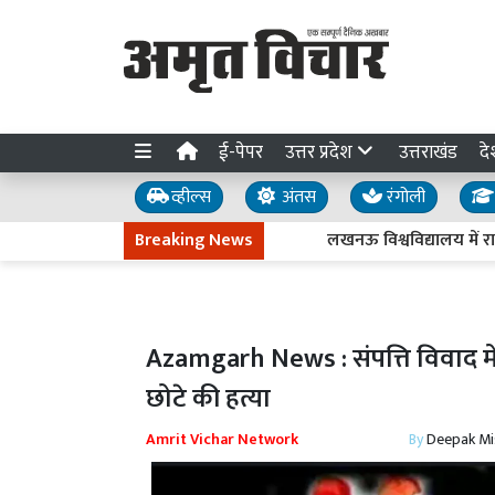
ई-पेपर
उत्तर प्रदेश
उत्तराखंड
दे
व्हील्स
अंतस
रंगोली
Breaking News
लखनऊ विश्वविद्यालय में राज्यपा
Azamgarh News : संपत्ति विवाद में खून
छोटे की हत्या
Amrit Vichar Network
By
Deepak Mi