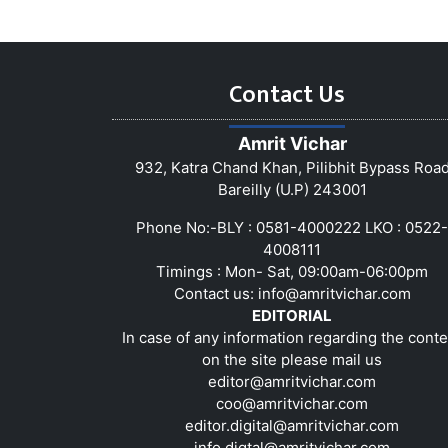
Contact Us
Amrit Vichar
932, Katra Chand Khan, Pilibhit Bypass Roa
Bareilly (U.P) 243001
Phone No:-BLY : 0581-4000222 LKO : 0522-
4008111
Timings : Mon- Sat, 09:00am-06:00pm
Contact us:
info@amritvichar.com
EDITORIAL
In case of any information regarding the conte
on the site please mail us
editor@amritvichar.com
coo@amritvichar.com
editor.digital@amritvichar.com
info.digtal@amritvichar.com