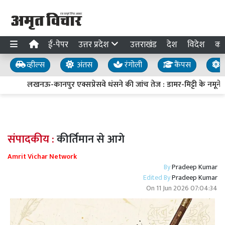
ई-पेपर
उत्तर प्रदेश
उत्तराखंड
देश
विदेश
का
व्हील्स
अंतस
रंगोली
कैंपस
य
लखनऊ-कानपुर एक्सप्रेसवे धंसने की जांच तेज : डामर-मिट्टी के नमूने लि
संपादकीय :
कीर्तिमान से आगे
Amrit Vichar Network
By
Pradeep Kumar
Edited By
Pradeep Kumar
On
11 Jun 2026 07:04:34