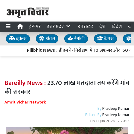
ई-पेपर
उत्तर प्रदेश
उत्तराखंड
देश
विदेश
का
व्हील्स
अंतस
रंगोली
कैंपस
य
Pilibhit News : डीएम के निरीक्षण में 10 अफसर और 60 कर्मच
Bareilly News :
23.70 लाख मतदाता तय करेंगे गांव
की सरकार
Amrit Vichar Network
By
Pradeep Kumar
Edited By
Pradeep Kumar
On
11 Jun 2026 12:29:15