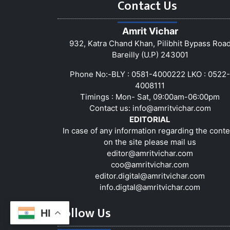
Contact Us
Amrit Vichar
932, Katra Chand Khan, Pilibhit Bypass Roa
Bareilly (U.P) 243001
Phone No:-BLY : 0581-4000222 LKO : 0522-
4008111
Timings : Mon- Sat, 09:00am-06:00pm
Contact us:
info@amritvichar.com
EDITORIAL
In case of any information regarding the conte
on the site please mail us
editor@amritvichar.com
coo@amritvichar.com
editor.digital@amritvichar.com
info.digtal@amritvichar.com
Follow Us
HI