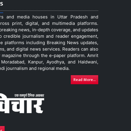
s
ers and media houses in Uttar Pradesh and
ss print, digital, and multimedia platforms.
t breaking news, in-depth coverage, and updates
to credible journalism and reader engagement,
le platforms including Breaking News updates,
ms, and digital news services. Readers can also
 magazine through the e-paper platform. Amrit
w, Moradabad, Kanpur, Ayodhya, and Haldwani,
ndi journalism and regional media.
Read More...
er