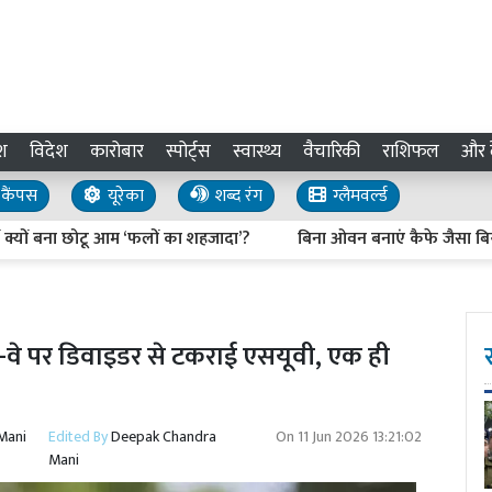
श
विदेश
कारोबार
स्पोर्ट्स
स्वास्थ्य
वैचारिकी
राशिफल
और द
कैंपस
यूरेका
शब्द रंग
ग्लैमवर्ल्ड
 बना छोटू आम ‘फलों का शहजादा’?
बिना ओवन बनाएं कैफे जैसा बिस्कॉफ 
रेस-वे पर डिवाइडर से टकराई एसयूवी, एक ही
Mani
Edited By
Deepak Chandra
On
11 Jun 2026 13:21:02
Mani