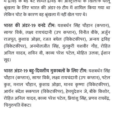
में द्रविड़ के बड़े बेटे समित द्रविड़ को ऑस्ट्रेलिया के खिलाफ घरेलू
श्रृंखला के लिए भारत की अंडर-19 टीम में शामिल किया गया था
लेकिन चोट के कारण वह श्रृंखला में नहीं खेल पाए थे।
भारत की अंडर-19 वनडे टीम:
यशबर्धन सिंह चौहान (कप्तान),
सागर विर्क, लक्ष्य रायचंदानी (उप कप्तान), विनीत वीके, अर्जुन
राजपूत, कुशाग्र ओझा, रजत बघेल (विकेटकीपर), अन्वय द्रविड़
(विकेटकीपर), अनमोलजीत सिंह, वुतकुरी यशवीर गौड़, रोहित
अनिल यादव, शविन वी, काव्य परेश पटेल, मोहित उलवा, ईशान
सूद।
भारत अंडर-19 बहु-दिवसीय मुकाबलों के लिए टीम:
यशबर्धन सिंह
चौहान (कप्तान), सागर विर्क, लक्ष्य रायचंदानी (उप कप्तान), पटेल
कुश, मनाल चौहान, कुशाग्र ओझा, मानव कृष्णा (विकेटकीपर),
आर्यन संदेश सकपाल (विकेटकीपर), हेमचुदेशन जे, बीके किशोर,
रोहित अनिल यादव, काव्य परेश पटेल, प्रियांशु सिंह, प्रणव राघवेंद्र,
चिगुरुपति वेंकट।