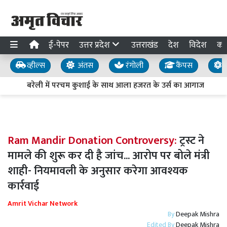
ई-पेपर
उत्तर प्रदेश
उत्तराखंड
देश
विदेश
का
व्हील्स
अंतस
रंगोली
कैंपस
य
बरेली में परचम कुशाई के साथ आला हजरत के उर्स का आगाज
आ
Ram Mandir Donation Controversy:
ट्रस्ट ने
मामले की शुरू कर दी है जांच... आरोप पर बोले मंत्री
शाही- नियमावली के अनुसार करेगा आवश्यक
कार्रवाई
Amrit Vichar Network
By
Deepak Mishra
Edited By
Deepak Mishra