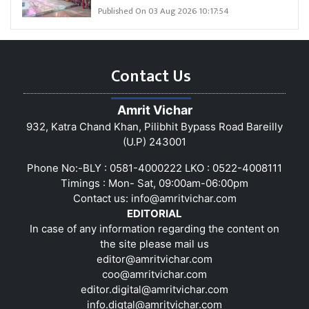
Published On 03 Aug 2026 10:17:54
Contact Us
Amrit Vichar
932, Katra Chand Khan, Pilibhit Bypass Road Bareilly
(U.P) 243001
Phone No:-BLY : 0581-4000222 LKO : 0522-4008111
Timings : Mon- Sat, 09:00am-06:00pm
Contact us:
info@amritvichar.com
EDITORIAL
In case of any information regarding the content on
the site please mail us
editor@amritvichar.com
coo@amritvichar.com
editor.digital@amritvichar.com
info.digtal@amritvichar.com