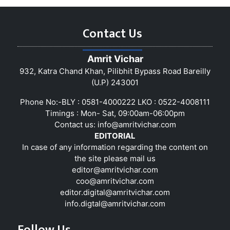
Contact Us
Amrit Vichar
932, Katra Chand Khan, Pilibhit Bypass Road Bareilly
(U.P) 243001
Phone No:-BLY : 0581-4000222 LKO : 0522-4008111
Timings : Mon- Sat, 09:00am-06:00pm
Contact us:
info@amritvichar.com
EDITORIAL
In case of any information regarding the content on
the site please mail us
editor@amritvichar.com
coo@amritvichar.com
editor.digital@amritvichar.com
info.digtal@amritvichar.com
Follow Us