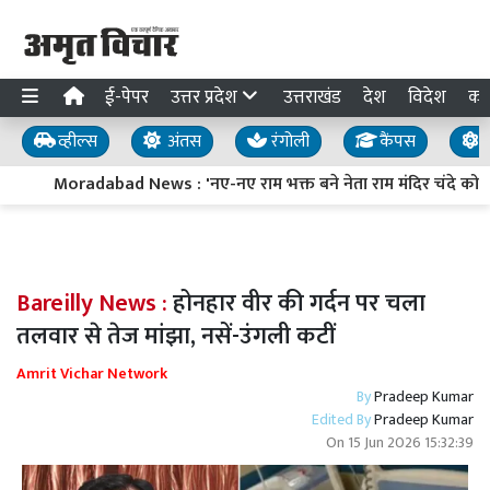
ई-पेपर
उत्तर प्रदेश
उत्तराखंड
देश
विदेश
का
व्हील्स
अंतस
रंगोली
कैंपस
य
Moradabad News : 'नए-नए राम भक्त बने नेता राम मंदिर चंदे को बना रहे म
Bareilly News :
होनहार वीर की गर्दन पर चला
तलवार से तेज मांझा, नसें-उंगली कटीं
Amrit Vichar Network
By
Pradeep Kumar
Edited By
Pradeep Kumar
On
15 Jun 2026 15:32:39