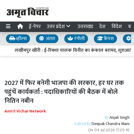
ई-पेपर
उत्तर प्रदेश
उत्तराखंड
देश
विदेश
का
व्हील्स
अंतस
रंगोली
कैंपस
य
लखीमपुर खीरी : ई-रिक्शा चालक विनीत का कंकाल बरामद, शुरुआती पुलि
2027 में फिर बनेगी भाजपा की सरकार, हर घर तक
पहुंचें कार्यकर्ता : पदाधिकारियों की बैठक में बोले
नितिन नबीन
Amrit Vichar Network
By
Anjali Singh
Edited By
Deepak Chandra Mani
On
04 Jul 2026 17:05:16