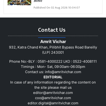
आसार
Published On 02 Aug 2026 10:04:07
Contact Us
Amrit Vichar
932, Katra Chand Khan, Pilibhit Bypass Road Bareilly
(U.P) 243001
Phone No:-BLY : 0581-4000222 LKO : 0522-4008111
Timings : Mon- Sat, 09:00am-06:00pm
Contact us:
info@amritvichar.com
EDITORIAL
In case of any information regarding the content on
the site please mail us
editor@amritvichar.com
coo@amritvichar.com
editor.digital@amritvichar.com