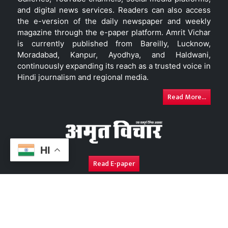
and digital news services. Readers can also access
the e-version of the daily newspaper and weekly
magazine through the e-paper platform. Amrit Vichar
is currently published from Bareilly, Lucknow,
Moradabad, Kanpur, Ayodhya, and Haldwani,
continuously expanding its reach as a trusted voice in
Hindi journalism and regional media.
Read More...
HI
Read E-paper
About Us
Contact Us
Complaint Redressal
Disc
Copyright © 2026. All Rights Reserved By
Amrit Vichar.