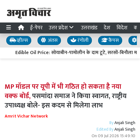
ई-पेपर
उत्तर प्रदेश
उत्तराखंड
देश
विदेश
का
व्हील्स
अंतस
रंगोली
कैंपस
य
Edible Oil Price: सोयाबीन-पामोलीन के दाम टूटे, सरसों-बिनौला मज
MP मॉडल पर यूपी में भी गठित हो सकता है नया
वक्फ बोर्ड,
पसमांदा समाज ने किया स्वागत, राष्ट्रीय
उपाध्यक्ष बोले- इस कदम से मिलेगा लाभ
Amrit Vichar Network
By
Anjali Singh
Edited By
Anjali Singh
On
09 Jul 2026 15:49:10