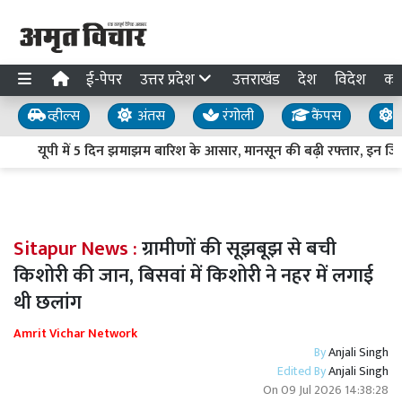
ई-पेपर
उत्तर प्रदेश
उत्तराखंड
देश
विदेश
का
व्हील्स
अंतस
रंगोली
कैंपस
य
यूपी में 5 दिन झमाझम बारिश के आसार, मानसून की बढ़ी रफ्तार, इन जिलों 
Sitapur News :
ग्रामीणों की सूझबूझ से बची
किशोरी की जान, बिसवां में किशोरी ने नहर में लगाई
थी छलांग
Amrit Vichar Network
By
Anjali Singh
Edited By
Anjali Singh
On
09 Jul 2026 14:38:28