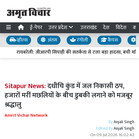
ई-पेपर
उत्तर प्रदेश
उत्तराखंड
देश
विदेश
का
व्हील्स
अंतस
रंगोली
कैंपस
य
रायबरेली: जीआरपी सिपाही की सतर्कता से टला बड़ा हादसा, बची महिल
Sitapur News:
दधीचि कुंड में जल निकासी ठप,
हजारों मरीं मछलियों के बीच डुबकी लगाने को मजबूर
श्रद्धालु
Amrit Vichar Network
By
Anjali Singh
Edited By
Anjali Singh
On
09 Jul 2026 16:02:42