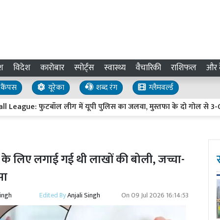
श
विदेश
कारोबार
स्पोर्ट्स
स्वास्थ्य
वैचारिकी
राशिफल
और द
कैंपस
यूरेका
शब्द रंग
ग्लैमवर्ल्ड
: फुटबॉल लीग में यूपी पुलिस का जलवा, मुस्तफा के दो गोल से 3-0 की जीत
े के लिए लगाई गई थी लाखों की बोली, जच्चा-
सा
Singh
Edited By
Anjali Singh
On
09 Jul 2026 16:14:53