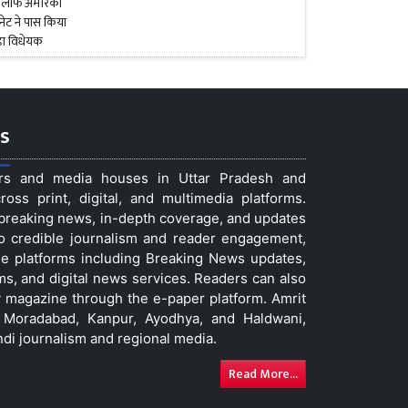
s
ers and media houses in Uttar Pradesh and
ss print, digital, and multimedia platforms.
t breaking news, in-depth coverage, and updates
to credible journalism and reader engagement,
le platforms including Breaking News updates,
ms, and digital news services. Readers can also
 magazine through the e-paper platform. Amrit
w, Moradabad, Kanpur, Ayodhya, and Haldwani,
ndi journalism and regional media.
Read More...