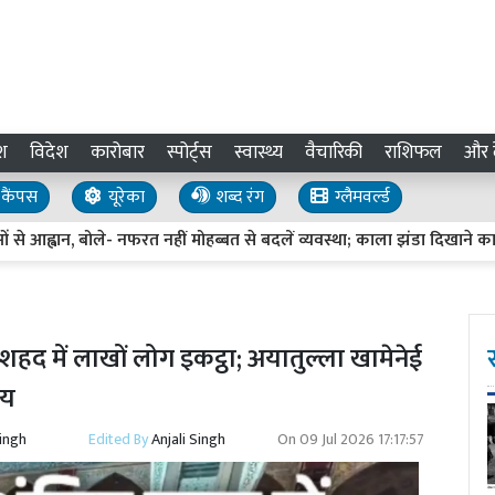
श
विदेश
कारोबार
स्पोर्ट्स
स्वास्थ्य
वैचारिकी
राशिफल
और द
कैंपस
यूरेका
शब्द रंग
ग्लैमवर्ल्ड
बोले- नफरत नहीं मोहब्बत से बदलें व्यवस्था; काला झंडा दिखाने का प्रयास
C
मशहद में लाखों लोग इकट्ठा; अयातुल्ला खामेनेई
समय
Singh
Edited By
Anjali Singh
On
09 Jul 2026 17:17:57