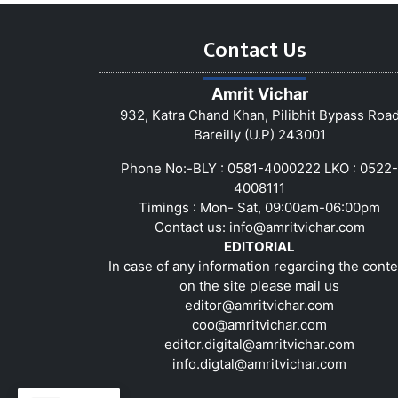
Contact Us
Amrit Vichar
932, Katra Chand Khan, Pilibhit Bypass Roa
Bareilly (U.P) 243001
Phone No:-BLY : 0581-4000222 LKO : 0522-
4008111
Timings : Mon- Sat, 09:00am-06:00pm
Contact us:
info@amritvichar.com
EDITORIAL
In case of any information regarding the conte
on the site please mail us
editor@amritvichar.com
coo@amritvichar.com
editor.digital@amritvichar.com
info.digtal@amritvichar.com