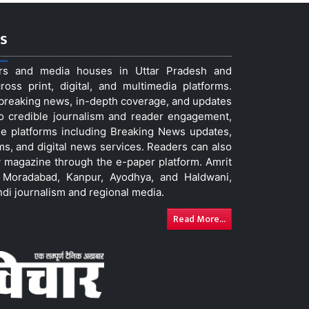
s
ers and media houses in Uttar Pradesh and
ss print, digital, and multimedia platforms.
t breaking news, in-depth coverage, and updates
to credible journalism and reader engagement,
le platforms including Breaking News updates,
ms, and digital news services. Readers can also
 magazine through the e-paper platform. Amrit
w, Moradabad, Kanpur, Ayodhya, and Haldwani,
ndi journalism and regional media.
Read More...