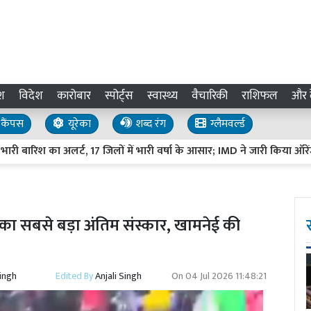
श
विदेश
कारोबार
स्पोर्ट्स
स्वास्थ्य
वैचारिकी
राशिफल
और द
कैंपस
यूरेका
शब्द रंग
ग्लैमवर्ल्ड
ारिश का अलर्ट, 17 जिलों में भारी वर्षा के आसार; IMD ने जारी किया ऑरेंज अलर्ट
 का सबसे बड़ा अंतिम संस्कार, खामनेई की
Singh
Edited By
Anjali Singh
On
04 Jul 2026 11:48:21