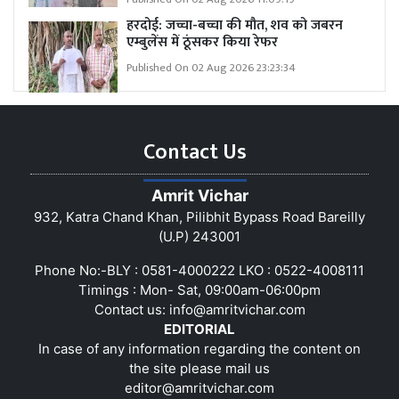
हरदोई: जच्चा-बच्चा की मौत, शव को जबरन
एम्बुलेंस में ठूंसकर किया रेफर
Published On 02 Aug 2026 23:23:34
Contact Us
Amrit Vichar
932, Katra Chand Khan, Pilibhit Bypass Road Bareilly
(U.P) 243001
Phone No:-BLY : 0581-4000222 LKO : 0522-4008111
Timings : Mon- Sat, 09:00am-06:00pm
Contact us:
info@amritvichar.com
EDITORIAL
In case of any information regarding the content on
the site please mail us
editor@amritvichar.com