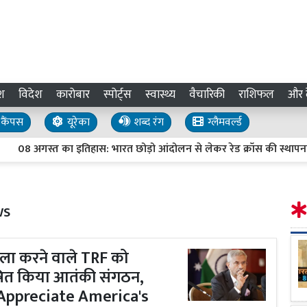
श
विदेश
कारोबार
स्पोर्ट्स
स्वास्थ्य
वैचारिकी
राशिफल
और द
कैंपस
यूरेका
शब्द रंग
ग्लैमवर्ल्ड
गस्त का इतिहास: भारत छोड़ो आंदोलन से लेकर रेड क्रॉस की स्थापना तक, जान
ws
ला करने वाले TRF को
षित किया आतंकी संगठन,
 'Appreciate America's