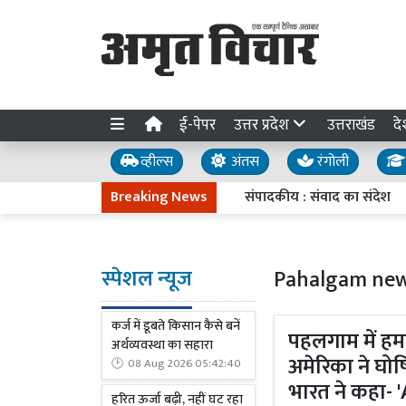
ई-पेपर
उत्तर प्रदेश
उत्तराखंड
दे
व्हील्स
अंतस
रंगोली
Breaking News
संपादकीय : संवाद का संदेश
08 अ
स्पेशल न्यूज
Pahalgam ne
कर्ज में डूबते किसान कैसे बनें
पहलगाम में हम
अर्थव्यवस्था का सहारा
अमेरिका ने घो
08 Aug 2026 05:42:40
भारत ने कहा-
हरित ऊर्जा बढ़ी, नहीं घट रहा