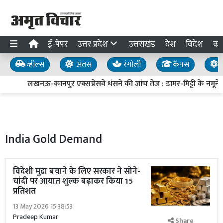
ई-पेपर
उत्तर प्रदेश
उत्तराखंड
देश
विदेश
का
व्हील्स
अंतस
रंगोली
कैंपस
य
लखनऊ-कानपुर एक्सप्रेसवे धंसने की जांच तेज : डामर-मिट्टी के नमूने ल
India Gold Demand
विदेशी मुद्रा बचाने के लिए सरकार ने सोने-
चांदी पर आयात शुल्क बढ़ाकर किया 15
प्रतिशत
13 May 2026 15:38:53
Pradeep Kumar
Share