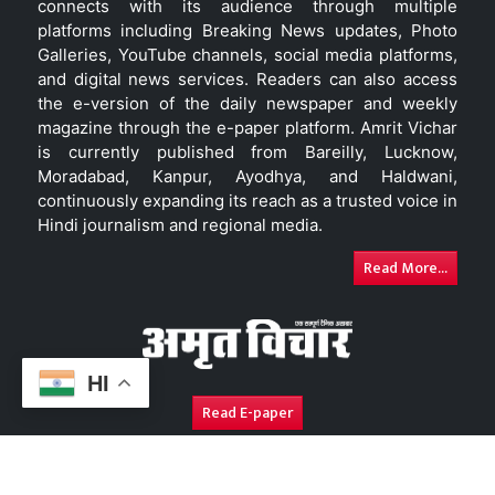
connects with its audience through multiple
platforms including Breaking News updates, Photo
Galleries, YouTube channels, social media platforms,
and digital news services. Readers can also access
the e-version of the daily newspaper and weekly
magazine through the e-paper platform. Amrit Vichar
is currently published from Bareilly, Lucknow,
Moradabad, Kanpur, Ayodhya, and Haldwani,
continuously expanding its reach as a trusted voice in
Hindi journalism and regional media.
Read More...
HI
Read E-paper
About Us
Contact Us
Complaint Redressal
Disc