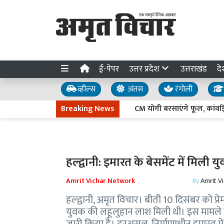
ई-पेपर
उत्तर प्रदेश
उत्तराखंड
दे
व्हील्स
अंतस
रंगोली
Breaking News
CM योगी बरसाएंगे फूल, कांवड़ियों की
हल्द्वानी: इमारत के बेसमेंट में मि
Amrit Vichar Network
By
Amrit V
हल्द्वानी, अमृत विचार। बीती 10 दिसंबर को प्
युवक की लहूलुहान लाश मिली थी। इस मामले म