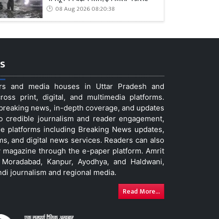
08 Aug 2026 08:20:38
s
ers and media houses in Uttar Pradesh and
ss print, digital, and multimedia platforms.
t breaking news, in-depth coverage, and updates
to credible journalism and reader engagement,
le platforms including Breaking News updates,
ms, and digital news services. Readers can also
 magazine through the e-paper platform. Amrit
w, Moradabad, Kanpur, Ayodhya, and Haldwani,
ndi journalism and regional media.
Read More...