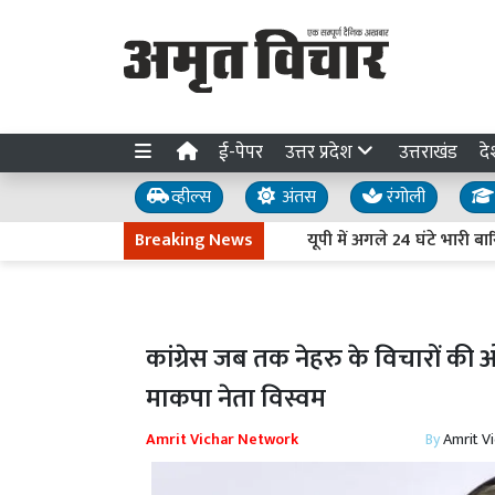
ई-पेपर
उत्तर प्रदेश
उत्तराखंड
दे
व्हील्स
अंतस
रंगोली
Breaking News
यूपी में अगले 24 घंटे भारी बारिश का
कांग्रेस जब तक नेहरु के विचारों की
माकपा नेता विस्वम
Amrit Vichar Network
By
Amrit V