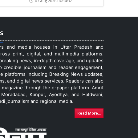
07 Aug 2026 06:34:32
s
ers and media houses in Uttar Pradesh and
ss print, digital, and multimedia platforms.
t breaking news, in-depth coverage, and updates
to credible journalism and reader engagement,
le platforms including Breaking News updates,
ms, and digital news services. Readers can also
 magazine through the e-paper platform. Amrit
w, Moradabad, Kanpur, Ayodhya, and Haldwani,
ndi journalism and regional media.
Read More...