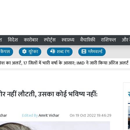
श
विदेश
कारोबार
स्पोर्ट्स
स्वास्थ्य
वैचारिकी
राशिफल
और द
कैंपस
यूरेका
शब्द रंग
ग्लैमवर्ल्ड
 अलर्ट, 17 जिलों में भारी वर्षा के आसार; IMD ने जारी किया ऑरेंज अलर्ट
 ओर नहीं लौटती, उसका कोई भविष्य नहीं:
ichar
Edited By
Amrit Vichar
On
19 Oct 2022 19:46:29