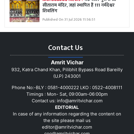
सीताराम मंदिर, जहां स्थापित हैं 111 नर्मदेश्वर
शिवलिंग
Published On 31 Jul 2026 11:56:51
Contact Us
Amrit Vichar
932, Katra Chand Khan, Pilibhit Bypass Road Bareilly
(U.P) 243001
Phone No:-BLY : 0581-4000222 LKO : 0522-4008111
Timings : Mon- Sat, 09:00am-06:00pm
Contact us:
info@amritvichar.com
EDITORIAL
In case of any information regarding the content on
the site please mail us
editor@amritvichar.com
coo@amritvichar.com