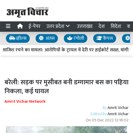
ई-पेपर
उत्तर प्रदेश
उत्तराखंड
देश
विदेश
का
व्हील्स
अंतस
रंगोली
कैंपस
य
 साजिश रचने का मामला: आरोपियों के ट्रायल में देरी पर हाईकोर्ट सख्त, मांगी रिपो
बरेली: सड़क पर मुसीबत बनी डग्गामार बस का पहिया
निकला, कई घायल
Amrit Vichar Network
By
Amrit Vichar
Edited By
Amrit Vichar
On
05 Dec 2022 12:18:02