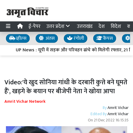
ई-पेपर
उत्तर प्रदेश
उत्तराखंड
देश
विदेश
का
व्हील्स
अंतस
रंगोली
कैंपस
य
UP News : यूपी में सड़क और परिवहन ढांचे को मिलेगी रफ्तार, 21 निर्मा
Video:'ये खुद सोनिया गांधी के दरबारी कुत्ते बने घूमते
हैं', खड़गे के बयान पर बीजेपी नेता ने खोया आपा
Amrit Vichar Network
By
Amrit Vichar
Edited By
Amrit Vichar
On
21 Dec 2022 16:15:35