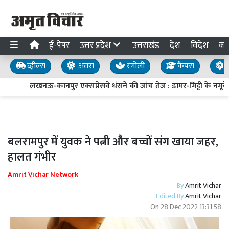
ई-पेपर
उत्तर प्रदेश
उत्तराखंड
देश
विदेश
का
व्हील्स
अंतस
रंगोली
कैंपस
य
लखनऊ-कानपुर एक्सप्रेसवे धंसने की जांच तेज : डामर-मिट्टी के नमूने ल
बलरामपुर में युवक ने पत्नी और बच्चों संग खाया जहर,
हालत गंभीर
Amrit Vichar Network
By
Amrit Vichar
Edited By
Amrit Vichar
On
28 Dec 2022 13:31:58