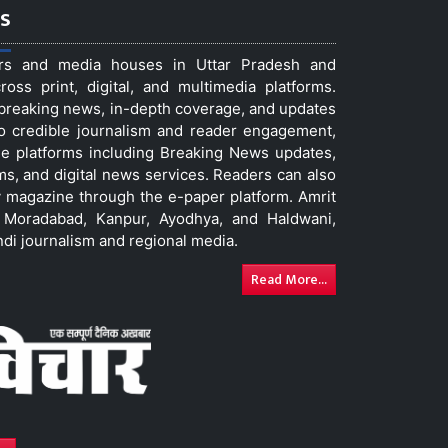
s
ers and media houses in Uttar Pradesh and
ss print, digital, and multimedia platforms.
t breaking news, in-depth coverage, and updates
to credible journalism and reader engagement,
le platforms including Breaking News updates,
ms, and digital news services. Readers can also
 magazine through the e-paper platform. Amrit
w, Moradabad, Kanpur, Ayodhya, and Haldwani,
ndi journalism and regional media.
Read More...