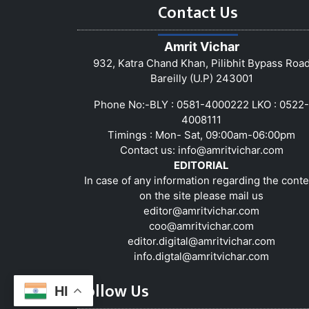
Contact Us
Amrit Vichar
932, Katra Chand Khan, Pilibhit Bypass Roa
Bareilly (U.P) 243001
Phone No:-BLY : 0581-4000222 LKO : 0522-
4008111
Timings : Mon- Sat, 09:00am-06:00pm
Contact us:
info@amritvichar.com
EDITORIAL
In case of any information regarding the conte
on the site please mail us
editor@amritvichar.com
coo@amritvichar.com
editor.digital@amritvichar.com
info.digtal@amritvichar.com
Follow Us
HI