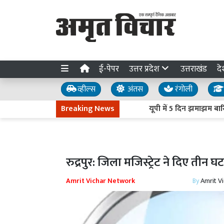
ई-पेपर
उत्तर प्रदेश
उत्तराखंड
दे
व्हील्स
अंतस
रंगोली
Breaking News
यूपी में 5 दिन झमाझम बारिश के
रुद्रपुर: जिला मजिस्ट्रेट ने दिए तीन
Amrit Vichar Network
By
Amrit V