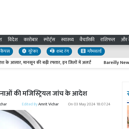
श
विदेश
कारोबार
स्पोर्ट्स
स्वास्थ्य
वैचारिकी
राशिफल
और द
कैंपस
यूरेका
शब्द रंग
ग्लैमवर्ल्ड
 आसार, मानसून की बढ़ी रफ्तार, इन जिलों में अलर्ट
Bareilly News : प्र
 घटनाओं की मजिस्ट्रियल जांच के आदेश
ichar
Edited By
Amrit Vichar
On
03 May 2024 18:07:24