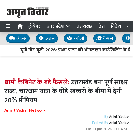
ई-पेपर
उत्तर प्रदेश
उत्तराखंड
देश
विदेश
का
व्हील्स
अंतस
रंगोली
कैंपस
य
यूपी नीट यूजी-2026: प्रथम चरण की ऑनलाइन काउंसिलिंग के लिए
धामी कैबिनेट के बड़े फैसले:
उत्तराखंड बना पूर्ण साक्षर
राज्य, चारधाम यात्रा के घोड़े-खच्चरों के बीमा में देगी
20% प्रीमियम
Amrit Vichar Network
By
Ankit Yadav
Edited By
Ankit Yadav
On
18 Jun 2026 19:04:58