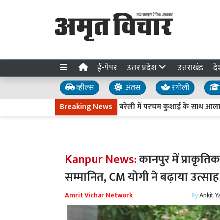
ई-पेपर
उत्तर प्रदेश
उत्तराखंड
दे
व्हील्स
अंतस
रंगोली
Breaking News
बरेली में परचम कुशाई के साथ आला हजरत के उर्
Kanpur News:
कानपुर में प्राकृत
सम्मानित, CM योगी ने बढ़ाया उत्साह
Amrit Vichar Network
By
Ankit Y