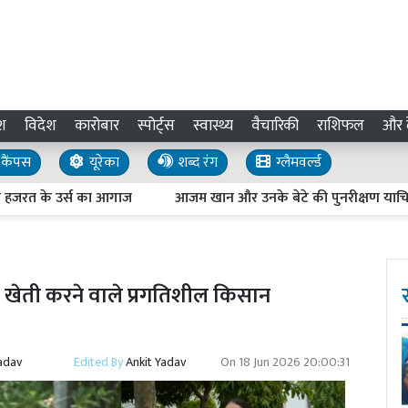
श
विदेश
कारोबार
स्पोर्ट्स
स्वास्थ्य
वैचारिकी
राशिफल
और द
कैंपस
यूरेका
शब्द रंग
ग्लैमवर्ल्ड
स का आगाज
आजम खान और उनके बेटे की पुनरीक्षण याचिका पर सुनवाई स
िक खेती करने वाले प्रगतिशील किसान
adav
Edited By
Ankit Yadav
On
18 Jun 2026 20:00:31