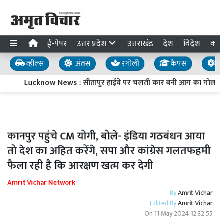
ई-पेपर
उत्तर प्रदेश
उत्तराखंड
देश
विदेश
का
व्हील्स
अंतस
रंगोली
कैंपस
य
Lucknow News : सीतापुर हाईवे पर चलती कार बनी आग का गोला, य
कानपुर पहुंचे CM योगी, बोले- इंडिया गठबंधन आया
तो देश का अहित करेंगे, सपा और कांग्रेस गलतफहमी
फैला रही है कि आरक्षण खत्म कर देगी
Amrit Vichar Network
By
Amrit Vichar
Edited By
Amrit Vichar
On
11 May 2024 12:32:55